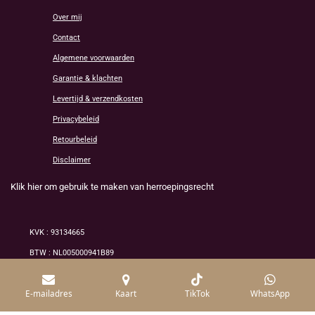
Over mij
Contact
Algemene voorwaarden
Garantie & klachten
Levertijd & verzendkosten
Privacybeleid
Retourbeleid
Disclaimer
Klik hier om gebruik te maken van herroepingsrecht
KVK : 93134665
BTW : NL005000941B89
© 2026 Alle rechten voorbehouden /mineraluxe
E-mailadres
Kaart
TikTok
WhatsApp