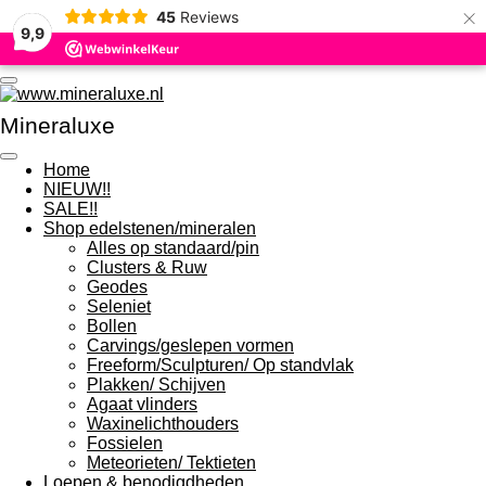
×
45
Reviews
Ga
9,9
direct
naar
de
hoofdinhoud
Mineraluxe
Home
NIEUW!!
SALE!!
Shop edelstenen/mineralen
Alles op standaard/pin
Clusters & Ruw
Geodes
Seleniet
Bollen
Carvings/geslepen vormen
Freeform/Sculpturen/ Op standvlak
Plakken/ Schijven
Agaat vlinders
Waxinelichthouders
Fossielen
Meteorieten/ Tektieten
Loepen & benodigdheden