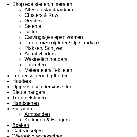
Shop edelstenen/mineralen
Alles op standaard/pin
Clusters & Ruw
Geodes
Seleniet
Bollen
Carvings/geslepen vormen
Freeform/Sculpturen/ Op standvlak
Plakken/ Schijven
Agaat vlinders
Waxinelichthouders
Fossielen
Meteorieten/ Tektieten
Loepen & benodigdheden
Houders
Opgezette vlinders/insecten
Sleutelhangers
Trommelstenen
Handstenen
Sieraden
Armbanden
Kettingen & Hangers
Boeken
Cadeausetjes
Wierook & accessoires