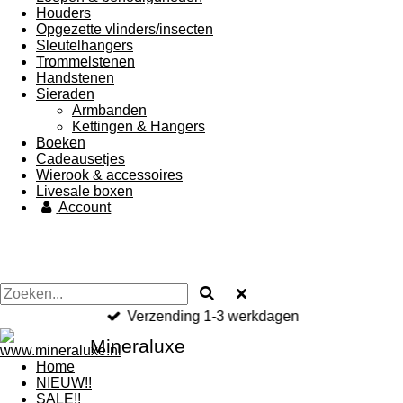
Houders
Opgezette vlinders/insecten
Sleutelhangers
Trommelstenen
Handstenen
Sieraden
Armbanden
Kettingen & Hangers
Boeken
Cadeausetjes
Wierook & accessoires
Livesale boxen
Account
Verzending 1-3 werkdagen
Mineraluxe
Home
NIEUW!!
SALE!!