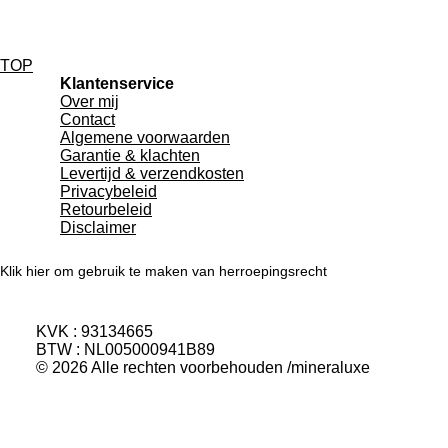
e
e
h
e
l
e
a
l
e
l
r
e
n
e
n
TOP
Klantenservice
Over mij
Contact
Algemene voorwaarden
Garantie & klachten
Levertijd & verzendkosten
Privacybeleid
Retourbeleid
Disclaimer
Klik hier om gebruik te maken van herroepingsrecht
KVK : 93134665
BTW : NL005000941B89
© 2026 Alle rechten voorbehouden /mineraluxe