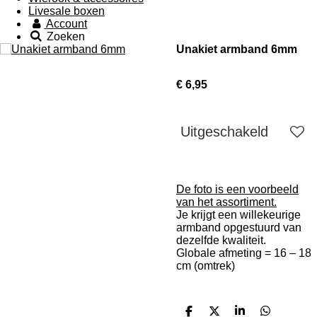
Livesale boxen
Account
Zoeken
Unakiet armband 6mm
€ 6,95
Uitgeschakeld
De foto is een voorbeeld
van het assortiment.
Je krijgt een willekeurige
armband opgestuurd van
dezelfde kwaliteit.
Globale afmeting = 16 – 18
cm (omtrek)
D
D
S
D