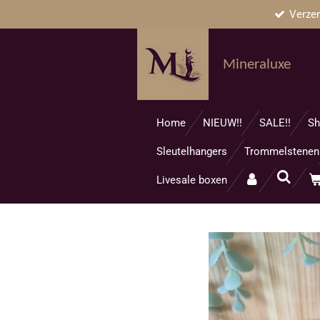
Verze
Ga
direct
naar
Mineraluxe
de
hoofdinhoud
Home
NIEUW!!
SALE!!
Sh
Sleutelhangers
Trommelstenen
Livesale boxen