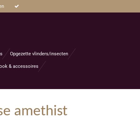
en
s
Opgezette vlinders/insecten
ook & accessoires
se amethist