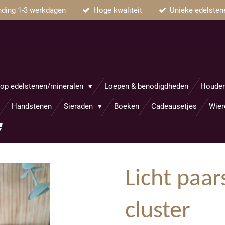
nding 1-3 werkdagen
Hoge kwaliteit
Unieke edelsten
op edelstenen/mineralen
Loepen & benodigdheden
Houder
Handstenen
Sieraden
Boeken
Cadeausetjes
Wier
Licht paar
cluster