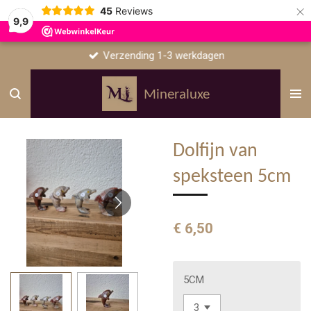
×
45
Reviews
9,9
Verzending 1-3 werkdagen
Mineraluxe
Dolfijn van
speksteen 5cm
€ 6,50
5CM