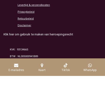
Levertijd & verzendkosten
Privacybeleid
Retourbeleid
Disclaimer
Klik hier om gebruik te maken van herroepingsrecht
KVK : 93134665
BTW : NL005000941B89
© 2026 Alle rechten voorbehouden /mineraluxe
E-mailadres
Kaart
TikTok
WhatsApp