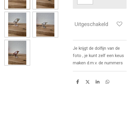
Uitgeschakeld
Je krijgt de dolfijn van de
foto , je kunt zelf een keus
maken d.m.v. de nummers
D
D
S
D
e
e
h
e
l
e
a
l
e
l
r
e
n
e
n