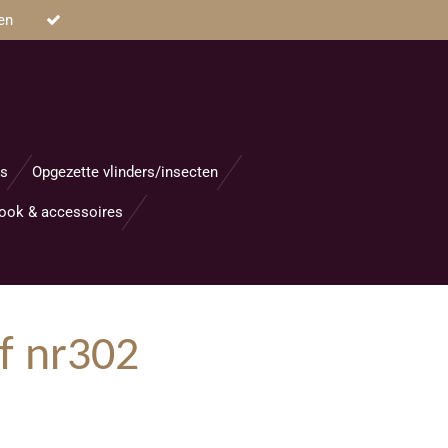
en
s
Opgezette vlinders/insecten
ook & accessoires
f nr302