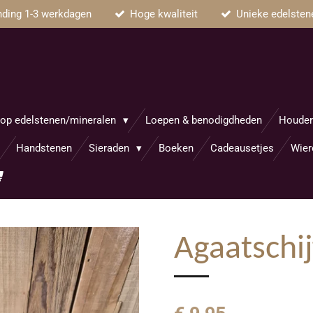
nding 1-3 werkdagen
Hoge kwaliteit
Unieke edelsten
op edelstenen/mineralen
Loepen & benodigdheden
Houder
Handstenen
Sieraden
Boeken
Cadeausetjes
Wier
Agaatschij