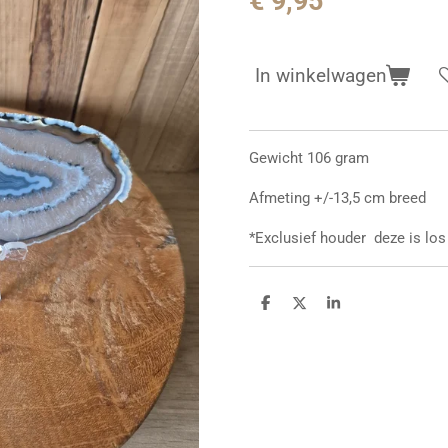
€ 9,95
In winkelwagen
Gewicht 106 gram
Afmeting +/-13,5 cm breed
*Exclusief houder deze is los 
D
D
S
e
e
h
l
e
a
e
l
r
n
e