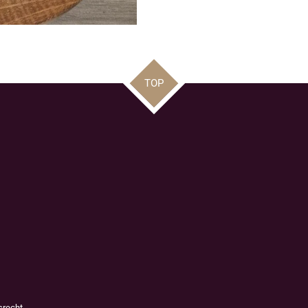
TOP
srecht