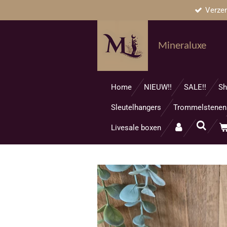
Verze
Ga
direct
naar
Mineraluxe
de
hoofdinhoud
Home
NIEUW!!
SALE!!
Sh
Sleutelhangers
Trommelstenen
Livesale boxen