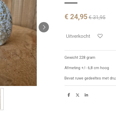
€ 24,95
€ 31,95
Uitverkocht
Gewicht 228 gram
Afmeting +/- 6,8 cm hoog
Bevat ruwe gedeeltes met dru
D
D
S
e
e
h
l
e
a
e
l
r
n
e