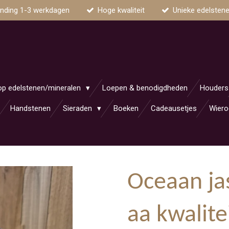
nding 1-3 werkdagen
Hoge kwaliteit
Unieke edelsten
op edelstenen/mineralen
Loepen & benodigdheden
Houders
Handstenen
Sieraden
Boeken
Cadeausetjes
Wiero
Oceaan ja
aa kwalite