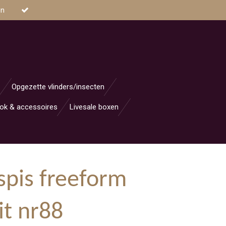
en
Opgezette vlinders/insecten
ok & accessoires
Livesale boxen
spis freeform
it nr88