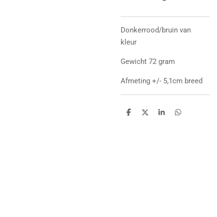
Donkerrood/bruin van
kleur
Gewicht 72 gram
Afmeting +/- 5,1cm breed
D
D
S
D
e
e
h
e
l
e
a
l
e
l
r
e
n
e
n