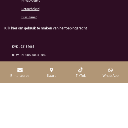
Privacybeleid
Retourbeleid
Disclaimer
Klik hier om gebruik te maken van herroepingsrecht
KVK : 93134665
BTW : NL005000941B89
© 2026 Alle rechten voorbehouden /mineraluxe
E-mailadres
Kaart
TikTok
WhatsApp