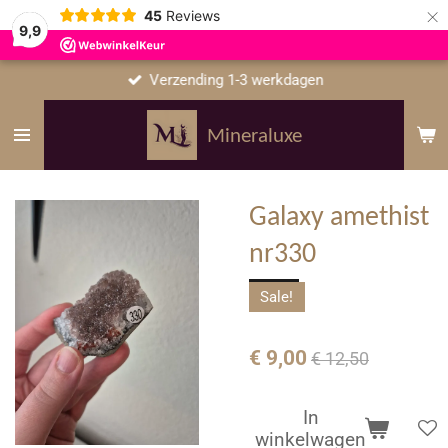
×
45
Reviews
9,9
Verzending 1-3 werkdagen
Mineraluxe
Galaxy amethist
nr330
Sale!
€ 9,00
€ 12,50
In
winkelwagen