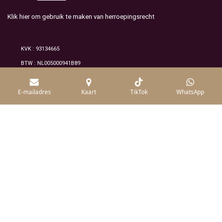
Klik hier om gebruik te maken van herroepingsrecht
KVK : 93134665
BTW : NL005000941B89
© 2026 Alle rechten voorbehouden /mineraluxe
E-mailadres
Kaart
TikTok
WhatsApp