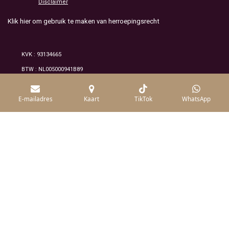
Disclaimer
Klik hier om gebruik te maken van herroepingsrecht
KVK : 93134665
BTW : NL005000941B89
© 2026 Alle rechten voorbehouden /mineraluxe
E-mailadres
Kaart
TikTok
WhatsApp