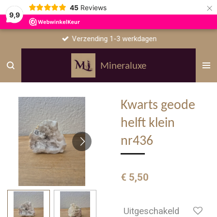
×
45
Reviews
9,9
Verzending 1-3 werkdagen
Mineraluxe
Kwarts geode
helft klein
nr436
€ 5,50
Uitgeschakeld