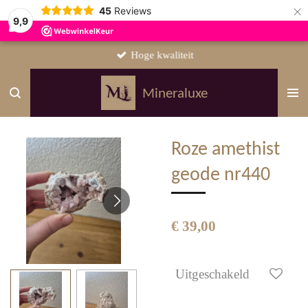
×
45
Reviews
9,9
Hoge kwaliteit
Mineraluxe
Roze amethist
geode nr440
€ 39,00
Uitgeschakeld