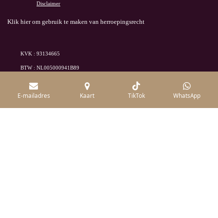
Disclaimer
Klik hier om gebruik te maken van herroepingsrecht
KVK : 93134665
BTW : NL005000941B89
© 2026 Alle rechten voorbehouden /mineraluxe
E-mailadres
Kaart
TikTok
WhatsApp