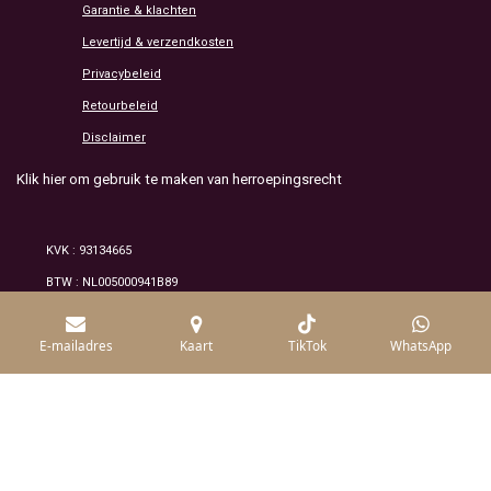
Garantie & klachten
Levertijd & verzendkosten
Privacybeleid
Retourbeleid
Disclaimer
Klik hier om gebruik te maken van herroepingsrecht
KVK : 93134665
BTW : NL005000941B89
© 2026 Alle rechten voorbehouden /mineraluxe
E-mailadres
Kaart
TikTok
WhatsApp