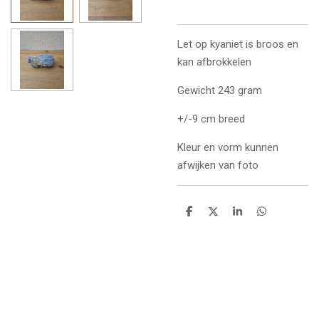
Let op kyaniet is broos en
kan afbrokkelen
Gewicht 243 gram
+/-9 cm breed
Kleur en vorm kunnen
afwijken van foto
D
D
S
D
e
e
h
e
l
e
a
l
e
l
r
e
n
e
n