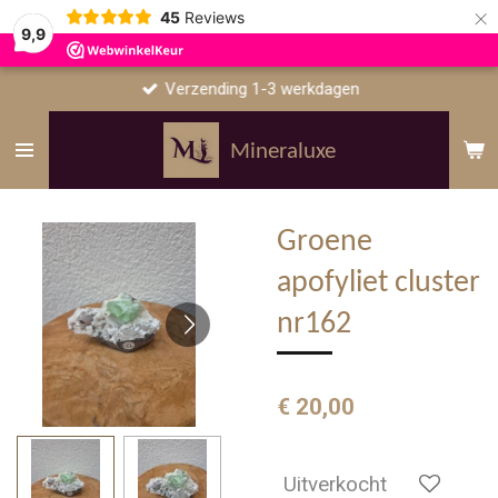
×
45
Reviews
9,9
Verzending 1-3 werkdagen
Mineraluxe
Groene
apofyliet cluster
nr162
€ 20,00
Uitverkocht