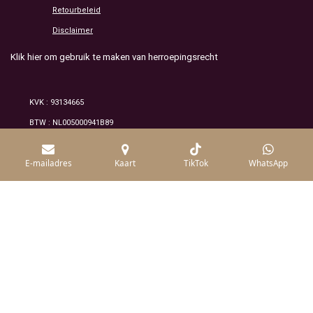
Retourbeleid
Disclaimer
Klik hier om gebruik te maken van herroepingsrecht
KVK : 93134665
BTW : NL005000941B89
© 2026 Alle rechten voorbehouden /mineraluxe
E-mailadres
Kaart
TikTok
WhatsApp