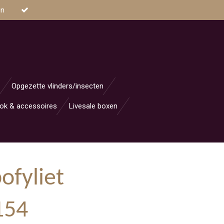
en
Opgezette vlinders/insecten
ok & accessoires
Livesale boxen
ofyliet
154