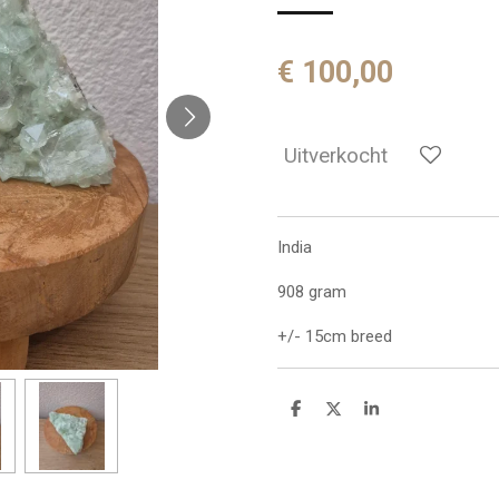
€ 100,00
Uitverkocht
India
908 gram
+/- 15cm breed
D
D
S
e
e
h
l
e
a
e
l
r
n
e