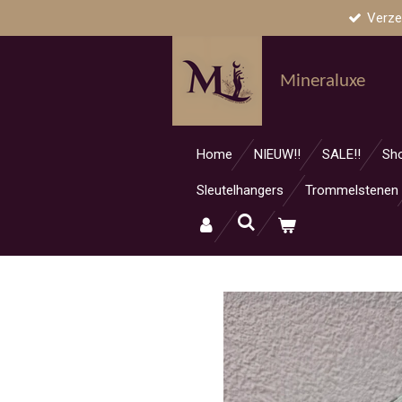
Verze
Ga
direct
naar
Mineraluxe
de
hoofdinhoud
Home
NIEUW!!
SALE!!
Sh
Sleutelhangers
Trommelstenen