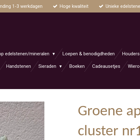
nding 1-3 werkdagen
Hoge kwaliteit
Unieke edelsten
op edelstenen/mineralen
Loepen & benodigdheden
Houders
Handstenen
Sieraden
Boeken
Cadeausetjes
Wiero
Groene ap
cluster nr