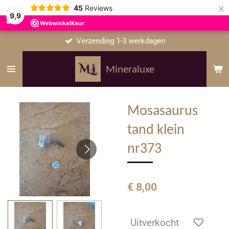
×
45
Reviews
9,9
Verzending 1-3 werkdagen
Mineraluxe
Mosasaurus
tand klein
nr373
€ 8,00
Uitverkocht