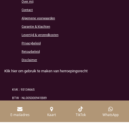
Over mij
Contact
Algemene voorwaarden
Garantie & klachten
Levertijd & verzendkosten
Privacybeleid
Retourbeleid
Disclaimer
Klik hier om gebruik te maken van herroepingsrecht
KVK : 93134665
BTW : NL005000941B89
© 2026 Alle rechten voorbehouden /mineraluxe
E-mailadres
Kaart
TikTok
WhatsApp