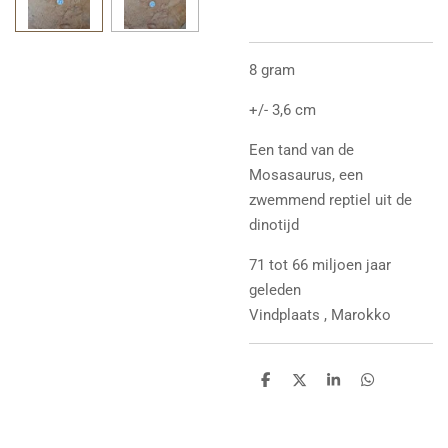
8 gram
+/- 3,6 cm
Een tand van de
Mosasaurus, een
zwemmend reptiel uit de
dinotijd
71 tot 66 miljoen jaar
geleden
Vindplaats , Marokko
D
D
S
D
e
e
h
e
l
e
a
l
e
l
r
e
n
e
n