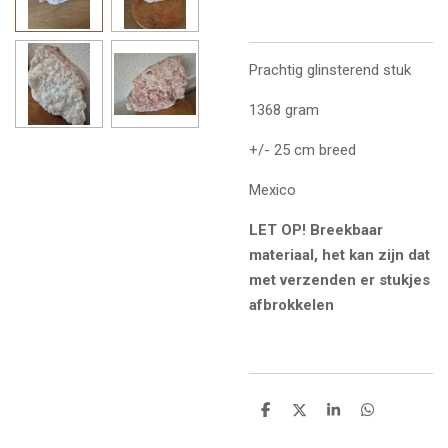
Prachtig glinsterend stuk
1368 gram
+/- 25 cm breed
Mexico
LET OP! Breekbaar
materiaal, het kan zijn dat
met verzenden er stukjes
afbrokkelen
D
D
S
D
e
e
h
e
l
e
a
l