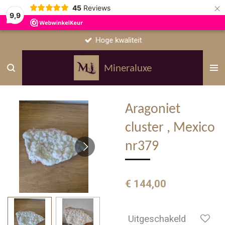
×
45
Reviews
9,9
Hoge kwaliteit
Mineraluxe
Aragoniet
cluster , Mexico
nr379
€ 144,00
Uitgeschakeld