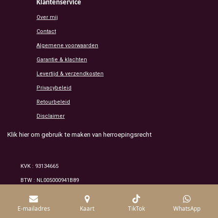
Klantenservice
Over mij
Contact
Algemene voorwaarden
Garantie & klachten
Levertijd & verzendkosten
Privacybeleid
Retourbeleid
Disclaimer
Klik hier om gebruik te maken van herroepingsrecht
KVK : 93134665
BTW : NL005000941B89
© 2026 Alle rechten voorbehouden /mineraluxe
E-mailadres
Kaart
TikTok
WhatsApp